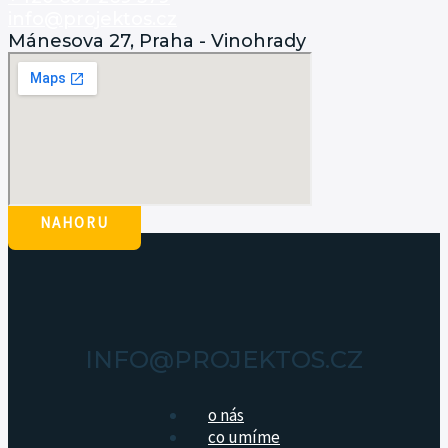
info@projektos.cz
Mánesova 27, Praha - Vinohrady
NAHORU
INFO@PROJEKTOS.CZ
o nás
co umíme