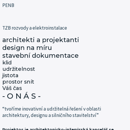
PENB
TZB rozvody a elektroinstalace
architekti a projektanti
design na míru
stavební dokumentace
klid
udržitelnost
jistota
prostor snít
Váš čas
- O N Á S -
“tvoříme inovativní a udržitelná řešení v oblasti
architektury, designu a silničního stavitelství”
Projektos je architektonicko-inženýrská kancelář se