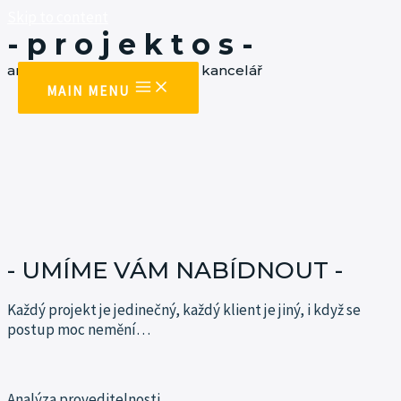
Skip to content
- p r o j e k t o s -
architektonická a projekční kancelář
MAIN MENU
- UMÍME VÁM NABÍDNOUT -
Každý projekt je jedinečný, každý klient je jiný, i když se
postup moc
nemění…
Analýza proveditelnosti