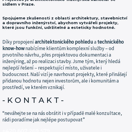
sídlem v Praze.
Spojujeme zkušenosti z oblasti architektury, stavebnictví
a dopravního inženýrství, abychom vytvářeli projekty,
které jsou funkční, udržitelné a esteticky hodnotné.
Díky propojení
architektonického pohledu
a
technického
know-how
nabízíme klientům komplexní služby – od
prvotního návrhu, přes projektovou dokumentaci a
inženýring, až po realizaci stavby.
Jsme tým, který hledá
nejlepší řešení – respektující místo, uživatele i
budoucnost.
Naší vizí je navrhovat projekty, které přinášejí
přidanou hodnotu nejen investorům, ale i komunitám a
prostředí, ve kterém vznikají.
- K O N T A K T -​
“neváhejte se na nás obrátit i v případě malé konzultace,
rádi poradíme jak nejlépe postupovat”
+420 607 269 579