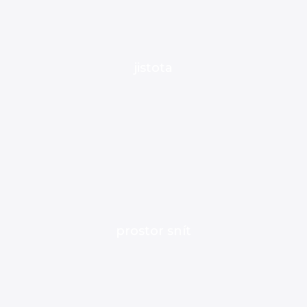
jistota
prostor snít