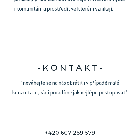
i komunitám a prostředí, ve kterém vznikají.
- K O N T A K T -​
“neváhejte se na nás obrátit i v případě malé
konzultace, rádi poradíme jak nejlépe postupovat”
+420 607 269 579