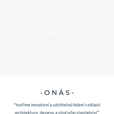
Váš čas
- O N Á S -
“tvoříme inovativní a udržitelná řešení v oblasti
architektury, designu a silničního stavitelství”