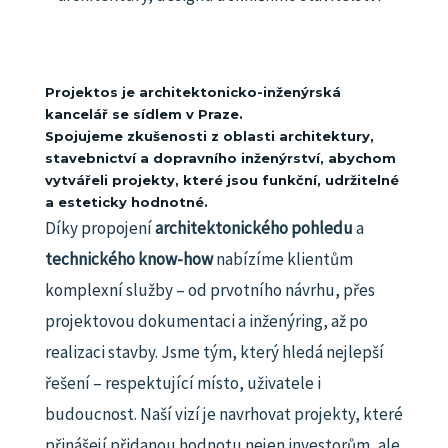
Projektos je architektonicko-inženýrská
kancelář se sídlem v Praze.
Spojujeme zkušenosti z oblasti architektury,
stavebnictví a dopravního inženýrství, abychom
vytvářeli projekty, které jsou funkční, udržitelné
a esteticky hodnotné.
Díky propojení
architektonického pohledu
a
technického know-how
nabízíme klientům
komplexní služby – od prvotního návrhu, přes
projektovou dokumentaci a inženýring, až po
realizaci stavby.
Jsme tým, který hledá nejlepší
řešení – respektující místo, uživatele i
budoucnost.
Naší vizí je navrhovat projekty, které
přinášejí přidanou hodnotu nejen investorům, ale