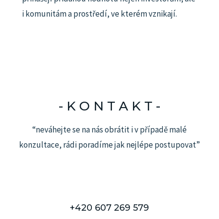
i komunitám a prostředí, ve kterém vznikají.
- K O N T A K T -​
“neváhejte se na nás obrátit i v případě malé
konzultace, rádi poradíme jak nejlépe postupovat”
+420 607 269 579