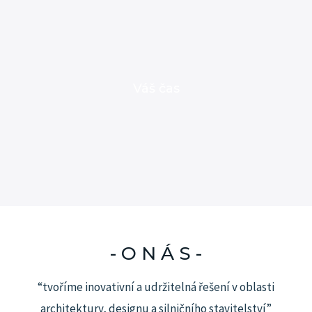
Váš čas
- O N Á S -
“tvoříme inovativní a udržitelná řešení v oblasti
architektury, designu a silničního stavitelství”