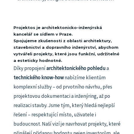
Projektos je architektonicko-inženýrská
kancelář se sídlem v Praze.
Spojujeme zkušenosti z oblasti architektury,
stavebnictví a dopravního inženýrství, abychom
vytvářeli projekty, které jsou funkční, udržitelné
a esteticky hodnotné.
Díky propojení
architektonického pohledu
a
technického know-how
nabízíme klientům
komplexní služby – od prvotního návrhu, přes
projektovou dokumentaci a inženýring, až po
realizaci stavby.
Jsme tým, který hledá nejlepší
řešení – respektující místo, uživatele i
budoucnost.
Naší vizí je navrhovat projekty, které
přinášejí přidanou hodnotu nejen investorům, ale