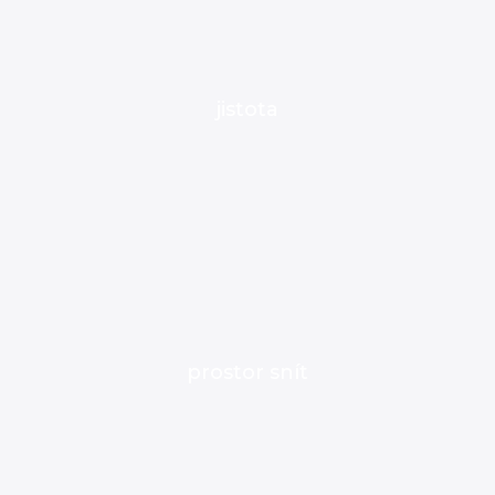
jistota
prostor snít