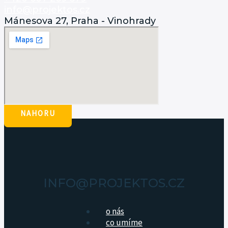
info@projektos.cz
Mánesova 27, Praha - Vinohrady
NAHORU
INFO@PROJEKTOS.CZ
o nás
co umíme