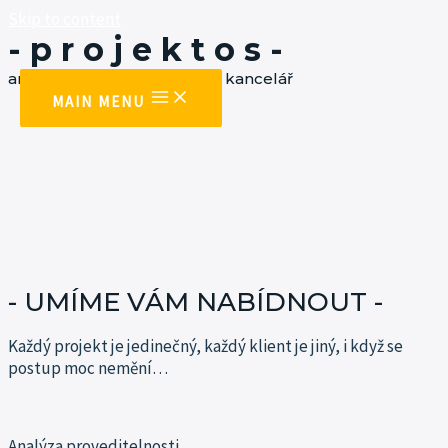
Skip to content
- p r o j e k t o s -
architektonická a projekční kancelář
MAIN MENU
- UMÍME VÁM NABÍDNOUT -
Každý projekt je jedinečný, každý klient je jiný, i když se
postup moc
nemění…
Analýza proveditelnosti