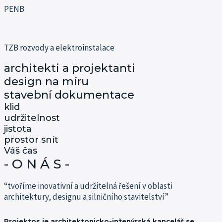
PENB
TZB rozvody a elektroinstalace
architekti a projektanti
design na míru
stavební dokumentace
klid
udržitelnost
jistota
prostor snít
Váš čas
- O N Á S -
“tvoříme inovativní a udržitelná řešení v oblasti
architektury, designu a silničního stavitelství”
Projektos je architektonicko-inženýrská kancelář se