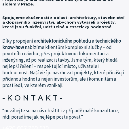
sídlem v Praze.
Spojujeme zkušenosti z oblasti architektury, stavebnictví
a dopravního inženýrství, abychom vytvářeli projekty,
které jsou funkční, udržitelné a esteticky hodnotné.
Díky propojení
architektonického pohledu
a
technického
know-how
nabízíme klientům komplexní služby – od
prvotního návrhu, přes projektovou dokumentaci a
inženýring, až po realizaci stavby.
Jsme tým, který hledá
nejlepší řešení – respektující místo, uživatele i
budoucnost.
Naší vizí je navrhovat projekty, které přinášejí
přidanou hodnotu nejen investorům, ale i komunitám a
prostředí, ve kterém vznikají.
- K O N T A K T -​
“neváhejte se na nás obrátit i v případě malé konzultace,
rádi poradíme jak nejlépe postupovat”
+420 607 269 579