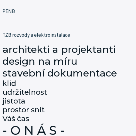
PENB
TZB rozvody a elektroinstalace
architekti a projektanti
design na míru
stavební dokumentace
klid
udržitelnost
jistota
prostor snít
Váš čas
- O N Á S -