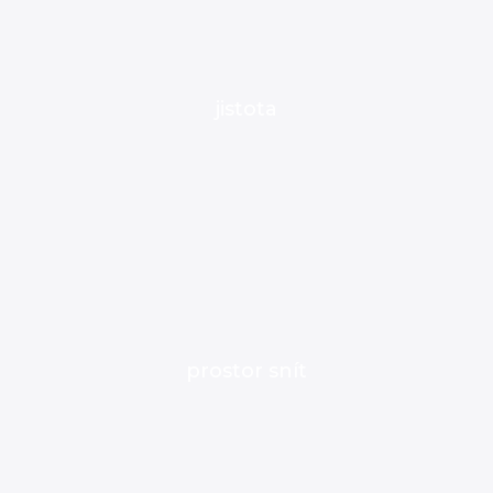
jistota
prostor snít