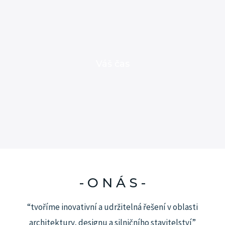
Váš čas
- O N Á S -
“tvoříme inovativní a udržitelná řešení v oblasti
architektury, designu a silničního stavitelství”