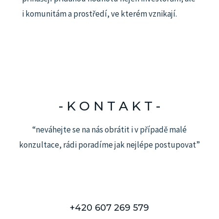
i komunitám a prostředí, ve kterém vznikají.
- K O N T A K T -​
“neváhejte se na nás obrátit i v případě malé
konzultace, rádi poradíme jak nejlépe postupovat”
+420 607 269 579