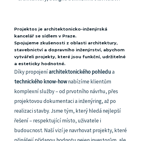
Projektos je architektonicko-inženýrská
kancelář se sídlem v Praze.
Spojujeme zkušenosti z oblasti architektury,
stavebnictví a dopravního inženýrství, abychom
vytvářeli projekty, které jsou funkční, udržitelné
a esteticky hodnotné.
Díky propojení
architektonického pohledu
a
technického know-how
nabízíme klientům
komplexní služby – od prvotního návrhu, přes
projektovou dokumentaci a inženýring, až po
realizaci stavby.
Jsme tým, který hledá nejlepší
řešení – respektující místo, uživatele i
budoucnost.
Naší vizí je navrhovat projekty, které
přinášejí přidanou hodnotu nejen investorům, ale