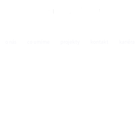
o nás
co umíme
projekty
kontakt
kariéra