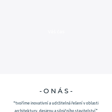
Váš čas
- O N Á S -
“tvoříme inovativní a udržitelná řešení v oblasti
architektury, designu a silničního stavitelství”