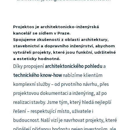
Projektos je architektonicko-inženýrská
kancelář se sídlem v Praze.
Spojujeme zkušenosti z oblasti architektury,
stavebnictví a dopravního inženýrství, abychom
vytvářeli projekty, které jsou funkční, udržitelné
a esteticky hodnotné.
Díky propojení
architektonického pohledu
a
technického know-how
nabízíme klientům
komplexní služby – od prvotního návrhu, přes
projektovou dokumentaci a inženýring, až po
realizaci stavby.
Jsme tým, který hledá nejlepší
řešení – respektující místo, uživatele i
budoucnost.
Naší vizí je navrhovat projekty, které
přinášejí přidanou hodnotu nejen investorům, ale