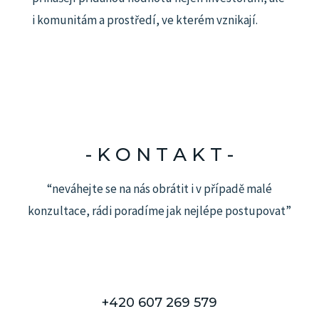
i komunitám a prostředí, ve kterém vznikají.
- K O N T A K T -​
“neváhejte se na nás obrátit i v případě malé
konzultace, rádi poradíme jak nejlépe postupovat”
+420 607 269 579