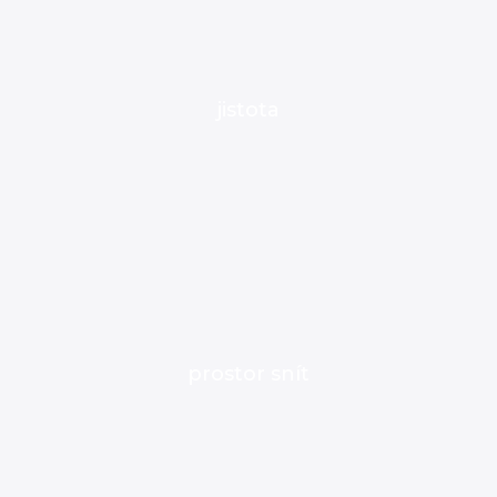
jistota
prostor snít