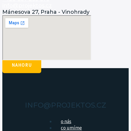
info@projektos.cz
Mánesova 27, Praha - Vinohrady
NAHORU
INFO@PROJEKTOS.CZ
o nás
co umíme