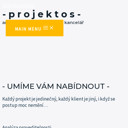
Skip to content
- p r o j e k t o s -
architektonická a projekční kancelář
MAIN MENU
- UMÍME VÁM NABÍDNOUT -
Každý projekt je jedinečný, každý klient je jiný, i když se
postup moc
nemění…
Analýza proveditelnosti