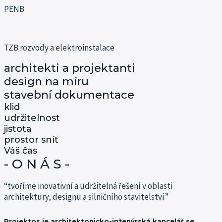
PENB
TZB rozvody a elektroinstalace
architekti a projektanti
design na míru
stavební dokumentace
klid
udržitelnost
jistota
prostor snít
Váš čas
- O N Á S -
“tvoříme inovativní a udržitelná řešení v oblasti
architektury, designu a silničního stavitelství”
Projektos je architektonicko-inženýrská kancelář se