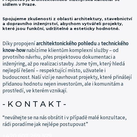
sídlem v Praze.
Spojujeme zkušenosti z oblasti architektury, stavebnictví
a dopravního inženýrství, abychom vytvářeli projekty,
které jsou funkční, udržitelné a esteticky hodnotné.
Díky propojení
architektonického pohledu
a
technického
know-how
nabízíme klientům komplexní služby – od
prvotního návrhu, přes projektovou dokumentaci a
inženýring, až po realizaci stavby.
Jsme tým, který hledá
nejlepší řešení – respektující místo, uživatele i
budoucnost.
Naší vizí je navrhovat projekty, které přinášejí
přidanou hodnotu nejen investorům, ale i komunitám a
prostředí, ve kterém vznikají.
- K O N T A K T -​
“neváhejte se na nás obrátit i v případě malé konzultace,
rádi poradíme jak nejlépe postupovat”
+420 607 269 579