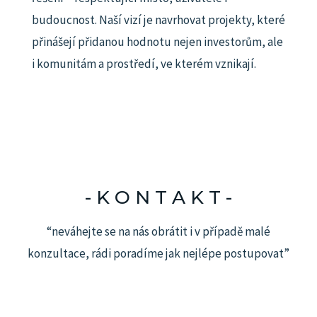
budoucnost.
Naší vizí je navrhovat projekty, které
přinášejí přidanou hodnotu nejen investorům, ale
i komunitám a prostředí, ve kterém vznikají.
- K O N T A K T -​
“neváhejte se na nás obrátit i v případě malé
konzultace, rádi poradíme jak nejlépe postupovat”