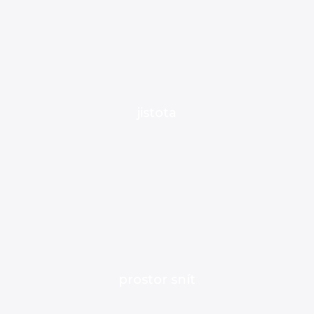
jistota
prostor snít