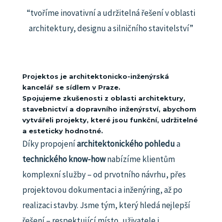
“tvoříme inovativní a udržitelná řešení v oblasti
architektury, designu a silničního stavitelství”
Projektos je architektonicko-inženýrská
kancelář se sídlem v Praze.
Spojujeme zkušenosti z oblasti architektury,
stavebnictví a dopravního inženýrství, abychom
vytvářeli projekty, které jsou funkční, udržitelné
a esteticky hodnotné.
Díky propojení
architektonického pohledu
a
technického know-how
nabízíme klientům
komplexní služby – od prvotního návrhu, přes
projektovou dokumentaci a inženýring, až po
realizaci stavby.
Jsme tým, který hledá nejlepší
řešení – respektující místo, uživatele i