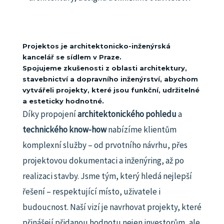
Projektos je architektonicko-inženýrská
kancelář se sídlem v Praze.
Spojujeme zkušenosti z oblasti architektury,
stavebnictví a dopravního inženýrství, abychom
vytvářeli projekty, které jsou funkční, udržitelné
a esteticky hodnotné.
Díky propojení
architektonického pohledu
a
technického know-how
nabízíme klientům
komplexní služby – od prvotního návrhu, přes
projektovou dokumentaci a inženýring, až po
realizaci stavby.
Jsme tým, který hledá nejlepší
řešení – respektující místo, uživatele i
budoucnost.
Naší vizí je navrhovat projekty, které
přinášejí přidanou hodnotu nejen investorům, ale