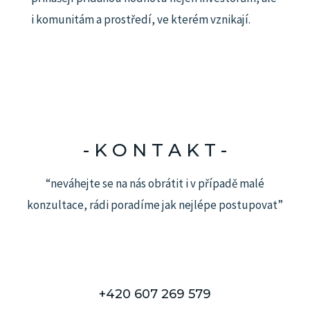
i komunitám a prostředí, ve kterém vznikají.
- K O N T A K T -​
“neváhejte se na nás obrátit i v případě malé
konzultace, rádi poradíme jak nejlépe postupovat”
+420 607 269 579