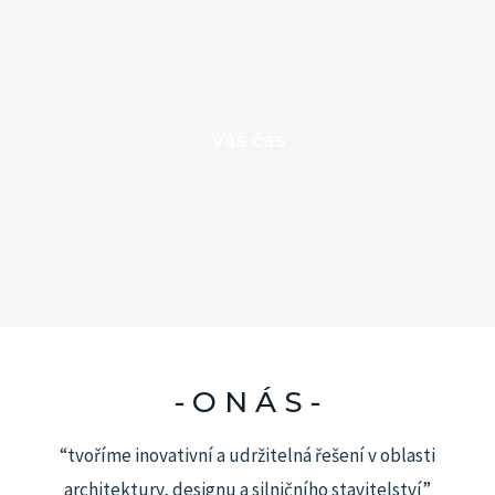
Váš čas
- O N Á S -
“tvoříme inovativní a udržitelná řešení v oblasti
architektury, designu a silničního stavitelství”