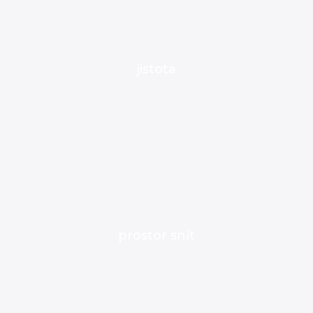
jistota
prostor snít