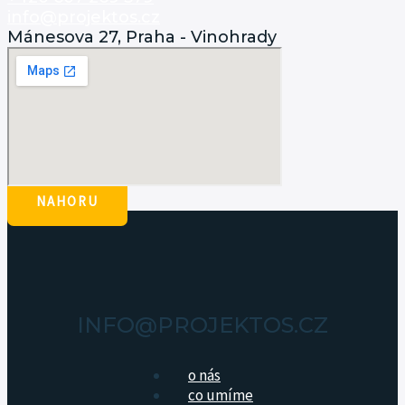
info@projektos.cz
Mánesova 27, Praha - Vinohrady
NAHORU
INFO@PROJEKTOS.CZ
o nás
co umíme