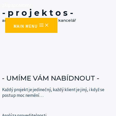
Skip to content
- p r o j e k t o s -
architektonická a projekční kancelář
MAIN MENU
- UMÍME VÁM NABÍDNOUT -
Každý projekt je jedinečný, každý klient je jiný, i když se
postup moc
nemění…
Analýza proveditelnosti