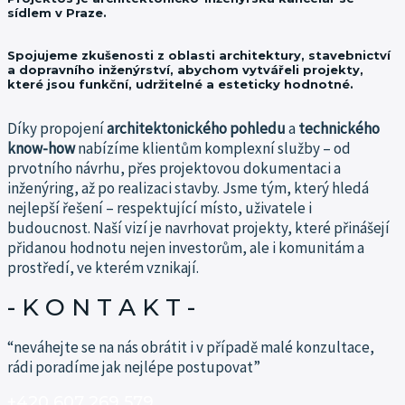
sídlem v Praze.
Spojujeme zkušenosti z oblasti architektury, stavebnictví
a dopravního inženýrství, abychom vytvářeli projekty,
které jsou funkční, udržitelné a esteticky hodnotné.
Díky propojení
architektonického pohledu
a
technického
know-how
nabízíme klientům komplexní služby – od
prvotního návrhu, přes projektovou dokumentaci a
inženýring, až po realizaci stavby.
Jsme tým, který hledá
nejlepší řešení – respektující místo, uživatele i
budoucnost.
Naší vizí je navrhovat projekty, které přinášejí
přidanou hodnotu nejen investorům, ale i komunitám a
prostředí, ve kterém vznikají.
- K O N T A K T -​
“neváhejte se na nás obrátit i v případě malé konzultace,
rádi poradíme jak nejlépe postupovat”
+420 607 269 579