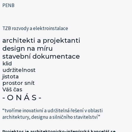
PENB
TZB rozvody a elektroinstalace
architekti a projektanti
design na míru
stavební dokumentace
klid
udržitelnost
jistota
prostor snít
Váš čas
- O N Á S -
“tvoříme inovativní a udržitelná řešení v oblasti
architektury, designu a silničního stavitelství”
Projektos je architektonicko-inženýrská kancelář se