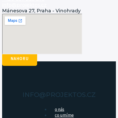
info@projektos.cz
Mánesova 27, Praha - Vinohrady
NAHORU
INFO@PROJEKTOS.CZ
o nás
co umíme