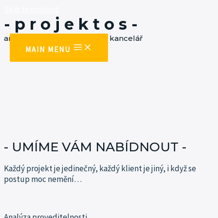
Skip to content
- p r o j e k t o s -
architektonická a projekční kancelář
MAIN MENU
- UMÍME VÁM NABÍDNOUT -
Každý projekt je jedinečný, každý klient je jiný, i když se
postup moc
nemění…
Analýza proveditelnosti