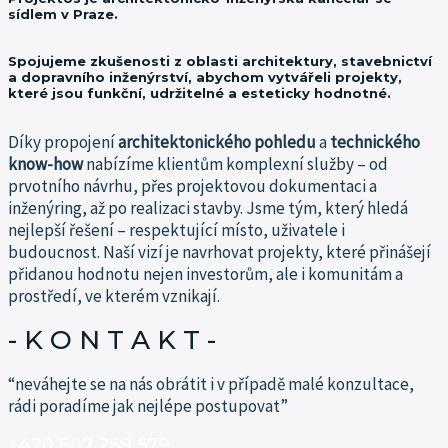
sídlem v Praze.
Spojujeme zkušenosti z oblasti architektury, stavebnictví
a dopravního inženýrství, abychom vytvářeli projekty,
které jsou funkční, udržitelné a esteticky hodnotné.
Díky propojení
architektonického pohledu
a
technického
know-how
nabízíme klientům komplexní služby – od
prvotního návrhu, přes projektovou dokumentaci a
inženýring, až po realizaci stavby.
Jsme tým, který hledá
nejlepší řešení – respektující místo, uživatele i
budoucnost.
Naší vizí je navrhovat projekty, které přinášejí
přidanou hodnotu nejen investorům, ale i komunitám a
prostředí, ve kterém vznikají.
- K O N T A K T -​
“neváhejte se na nás obrátit i v případě malé konzultace,
rádi poradíme jak nejlépe postupovat”
+420 607 269 579