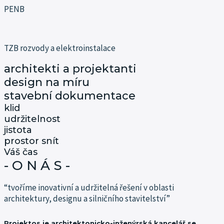
PENB
TZB rozvody a elektroinstalace
architekti a projektanti
design na míru
stavební dokumentace
klid
udržitelnost
jistota
prostor snít
Váš čas
- O N Á S -
“tvoříme inovativní a udržitelná řešení v oblasti
architektury, designu a silničního stavitelství”
Projektos je architektonicko-inženýrská kancelář se