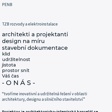
PENB
TZB rozvody a elektroinstalace
architekti a projektanti
design na míru
stavební dokumentace
klid
udržitelnost
jistota
prostor snít
Váš čas
- O N Á S -
“tvoříme inovativní a udržitelná řešení v oblasti
architektury, designu a silničního stavitelství”
Projektos je architektonicko-inženýrská kancelář se