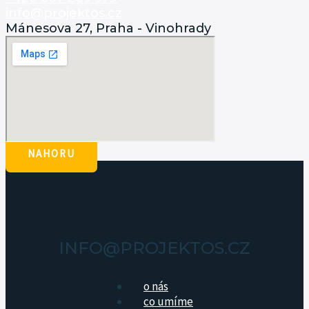
info@projektos.cz
Mánesova 27, Praha - Vinohrady
NAHORU
INFO@PROJEKTOS.CZ
o nás
co umíme