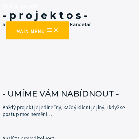
Skip to content
- p r o j e k t o s -
architektonická a projekční kancelář
MAIN MENU
- UMÍME VÁM NABÍDNOUT -
Každý projekt je jedinečný, každý klient je jiný, i když se
postup moc
nemění…
Analýza proveditelnosti