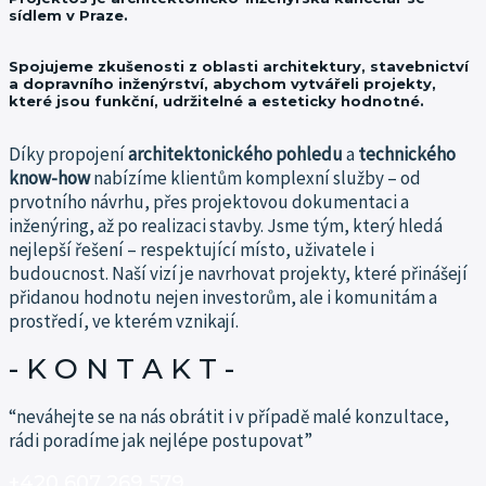
sídlem v Praze.
Spojujeme zkušenosti z oblasti architektury, stavebnictví
a dopravního inženýrství, abychom vytvářeli projekty,
které jsou funkční, udržitelné a esteticky hodnotné.
Díky propojení
architektonického pohledu
a
technického
know-how
nabízíme klientům komplexní služby – od
prvotního návrhu, přes projektovou dokumentaci a
inženýring, až po realizaci stavby.
Jsme tým, který hledá
nejlepší řešení – respektující místo, uživatele i
budoucnost.
Naší vizí je navrhovat projekty, které přinášejí
přidanou hodnotu nejen investorům, ale i komunitám a
prostředí, ve kterém vznikají.
- K O N T A K T -​
“neváhejte se na nás obrátit i v případě malé konzultace,
rádi poradíme jak nejlépe postupovat”
+420 607 269 579