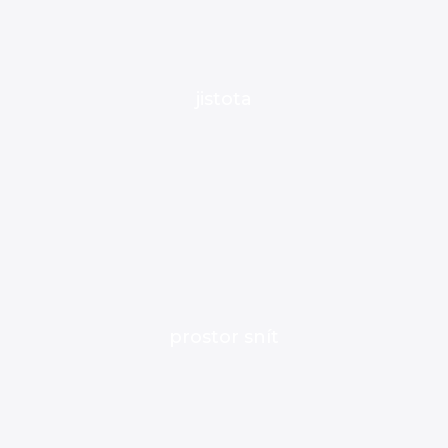
jistota
prostor snít