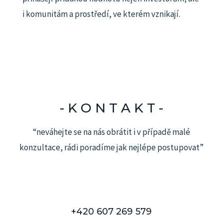
i komunitám a prostředí, ve kterém vznikají.
- K O N T A K T -​
“neváhejte se na nás obrátit i v případě malé
konzultace, rádi poradíme jak nejlépe postupovat”
+420 607 269 579