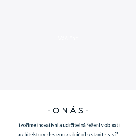
Váš čas
- O N Á S -
“tvoříme inovativní a udržitelná řešení v oblasti
architektury, designu a silničního stavitelství”