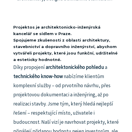
Projektos je architektonicko-inženýrská
kancelář se sídlem v Praze.
Spojujeme zkušenosti z oblasti architektury,
stavebnictví a dopravního inženýrství, abychom
vytvářeli projekty, které jsou funkční, udržitelné
a esteticky hodnotné.
Díky propojení
architektonického pohledu
a
technického know-how
nabízíme klientům
komplexní služby – od prvotního návrhu, přes
projektovou dokumentaci a inženýring, až po
realizaci stavby.
Jsme tým, který hledá nejlepší
řešení – respektující místo, uživatele i
budoucnost.
Naší vizí je navrhovat projekty, které
přinášejí přidanou hodnotu nejen investorům, ale