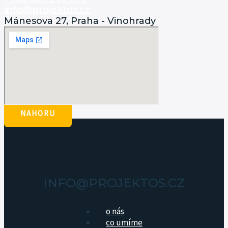
info@projektos.cz
Mánesova 27, Praha - Vinohrady
NAHORU
INFO@PROJEKTOS.CZ
o nás
co umíme