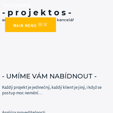
Skip to content
- p r o j e k t o s -
architektonická a projekční kancelář
MAIN MENU
- UMÍME VÁM NABÍDNOUT -
Každý projekt je jedinečný, každý klient je jiný, i když se
postup moc
nemění…
Analýza proveditelnosti