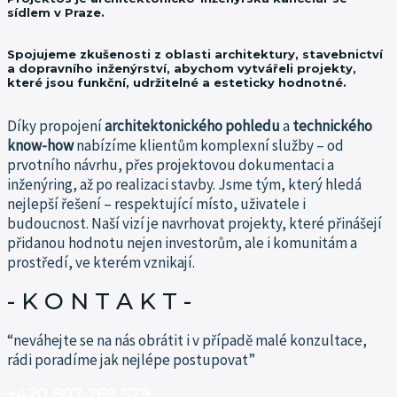
sídlem v Praze.
Spojujeme zkušenosti z oblasti architektury, stavebnictví
a dopravního inženýrství, abychom vytvářeli projekty,
které jsou funkční, udržitelné a esteticky hodnotné.
Díky propojení
architektonického pohledu
a
technického
know-how
nabízíme klientům komplexní služby – od
prvotního návrhu, přes projektovou dokumentaci a
inženýring, až po realizaci stavby.
Jsme tým, který hledá
nejlepší řešení – respektující místo, uživatele i
budoucnost.
Naší vizí je navrhovat projekty, které přinášejí
přidanou hodnotu nejen investorům, ale i komunitám a
prostředí, ve kterém vznikají.
- K O N T A K T -​
“neváhejte se na nás obrátit i v případě malé konzultace,
rádi poradíme jak nejlépe postupovat”
+420 607 269 579