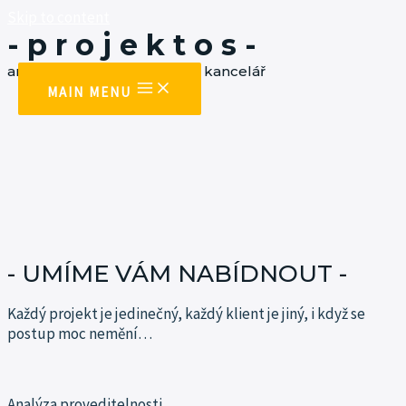
Skip to content
- p r o j e k t o s -
architektonická a projekční kancelář
MAIN MENU
- UMÍME VÁM NABÍDNOUT -
Každý projekt je jedinečný, každý klient je jiný, i když se
postup moc
nemění…
Analýza proveditelnosti