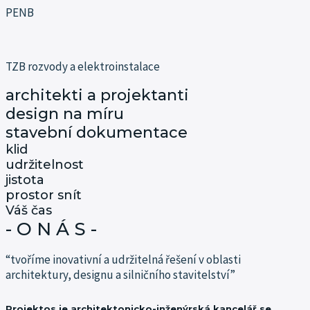
PENB
TZB rozvody a elektroinstalace
architekti a projektanti
design na míru
stavební dokumentace
klid
udržitelnost
jistota
prostor snít
Váš čas
- O N Á S -
“tvoříme inovativní a udržitelná řešení v oblasti
architektury, designu a silničního stavitelství”
Projektos je architektonicko-inženýrská kancelář se