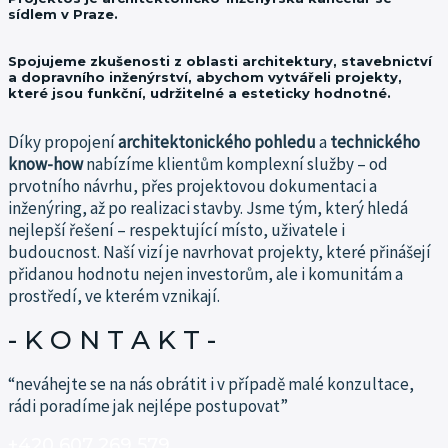
sídlem v Praze.
Spojujeme zkušenosti z oblasti architektury, stavebnictví
a dopravního inženýrství, abychom vytvářeli projekty,
které jsou funkční, udržitelné a esteticky hodnotné.
Díky propojení
architektonického pohledu
a
technického
know-how
nabízíme klientům komplexní služby – od
prvotního návrhu, přes projektovou dokumentaci a
inženýring, až po realizaci stavby.
Jsme tým, který hledá
nejlepší řešení – respektující místo, uživatele i
budoucnost.
Naší vizí je navrhovat projekty, které přinášejí
přidanou hodnotu nejen investorům, ale i komunitám a
prostředí, ve kterém vznikají.
- K O N T A K T -​
“neváhejte se na nás obrátit i v případě malé konzultace,
rádi poradíme jak nejlépe postupovat”
+420 607 269 579