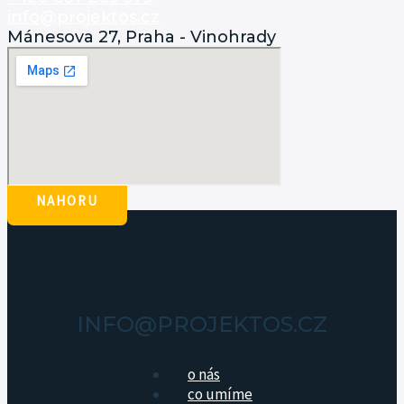
info@projektos.cz
Mánesova 27, Praha - Vinohrady
NAHORU
INFO@PROJEKTOS.CZ
o nás
co umíme