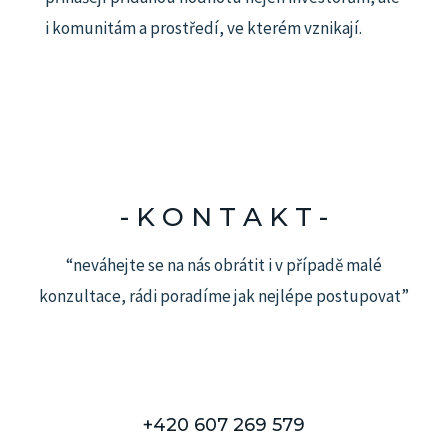
i komunitám a prostředí, ve kterém vznikají.
- K O N T A K T -​
“neváhejte se na nás obrátit i v případě malé
konzultace, rádi poradíme jak nejlépe postupovat”
+420 607 269 579