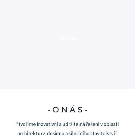
Váš čas
- O N Á S -
“tvoříme inovativní a udržitelná řešení v oblasti
architektury, designu a silničního stavitelství”