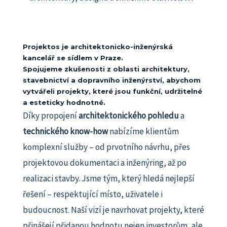
Projektos je architektonicko-inženýrská
kancelář se sídlem v Praze.
Spojujeme zkušenosti z oblasti architektury,
stavebnictví a dopravního inženýrství, abychom
vytvářeli projekty, které jsou funkční, udržitelné
a esteticky hodnotné.
Díky propojení
architektonického pohledu
a
technického know-how
nabízíme klientům
komplexní služby – od prvotního návrhu, přes
projektovou dokumentaci a inženýring, až po
realizaci stavby.
Jsme tým, který hledá nejlepší
řešení – respektující místo, uživatele i
budoucnost.
Naší vizí je navrhovat projekty, které
přinášejí přidanou hodnotu nejen investorům, ale