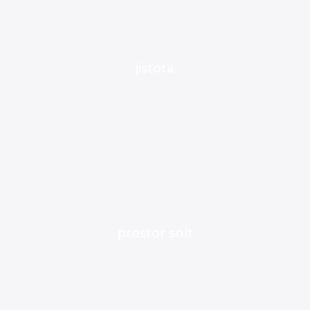
jistota
prostor snít