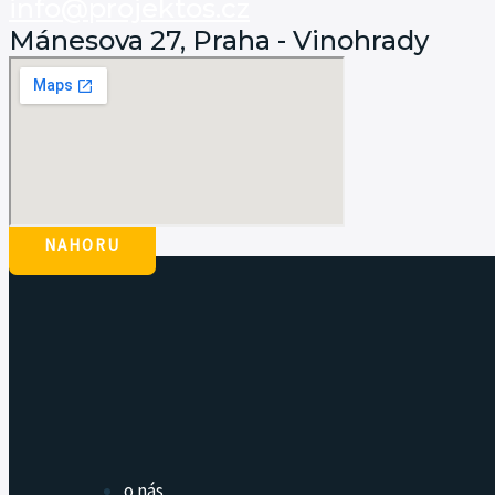
info@projektos.cz
Mánesova 27, Praha - Vinohrady
NAHORU
o nás