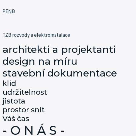
PENB
TZB rozvody a elektroinstalace
architekti a projektanti
design na míru
stavební dokumentace
klid
udržitelnost
jistota
prostor snít
Váš čas
- O N Á S -