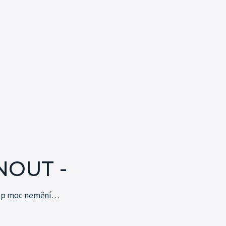
NOUT -
tup moc
nemění…