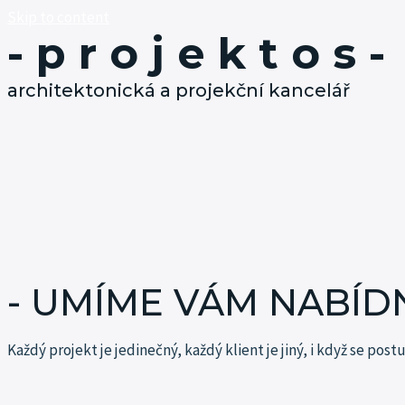
Skip to content
- p r o j e k t o s -
architektonická a projekční kancelář
o nás
co umíme
projekty
- UMÍME VÁM NABÍD
kontakt
Každý projekt je jedinečný, každý klient je jiný, i když se pos
kariéra