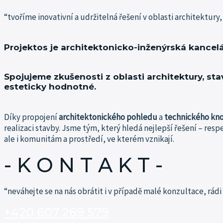
“tvoříme inovativní a udržitelná řešení v oblasti architektury,
Projektos je architektonicko-inženýrská kancelá
Spojujeme zkušenosti z oblasti architektury, sta
esteticky hodnotné.
Díky propojení
architektonického pohledu
a
technického kn
realizaci stavby.
Jsme tým, který hledá nejlepší řešení – resp
ale i komunitám a prostředí, ve kterém vznikají.
- K O N T A K T -​
“neváhejte se na nás obrátit i v případě malé konzultace, rá
+420 607 269 579