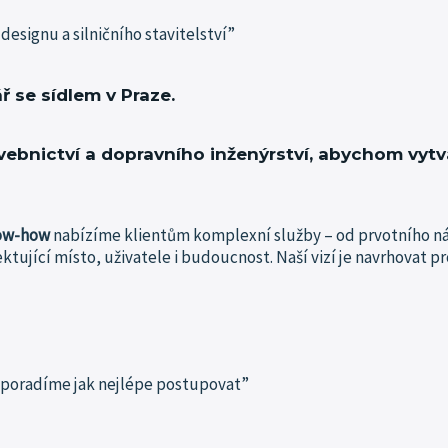
 designu a silničního stavitelství”
ř se sídlem v Praze.
vebnictví a dopravního inženýrství, abychom vytvář
ow-how
nabízíme klientům komplexní služby – od prvotního ná
ektující místo, uživatele i budoucnost.
Naší vizí je navrhovat 
di poradíme jak nejlépe postupovat”