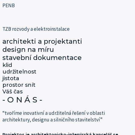
PENB
TZB rozvody a elektroinstalace
architekti a projektanti
design na míru
stavební dokumentace
klid
udržitelnost
jistota
prostor snít
Váš čas
- O N Á S -
“tvoříme inovativní a udržitelná řešení v oblasti
architektury, designu a silničního stavitelství”
Projektos je architektonicko-inženýrská kancelář se