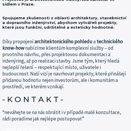
sídlem v Praze.
Spojujeme zkušenosti z oblasti architektury, stavebnictví
a dopravního inženýrství, abychom vytvářeli projekty,
které jsou funkční, udržitelné a esteticky hodnotné.
Díky propojení
architektonického pohledu
a
technického
know-how
nabízíme klientům komplexní služby – od
prvotního návrhu, přes projektovou dokumentaci a
inženýring, až po realizaci stavby.
Jsme tým, který hledá
nejlepší řešení – respektující místo, uživatele i
budoucnost.
Naší vizí je navrhovat projekty, které přinášejí
přidanou hodnotu nejen investorům, ale i komunitám a
prostředí, ve kterém vznikají.
- K O N T A K T -​
“neváhejte se na nás obrátit i v případě malé konzultace,
rádi poradíme jak nejlépe postupovat”
+420 607 269 579