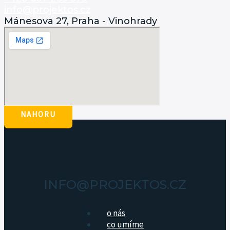
info@projektos.cz
Mánesova 27, Praha - Vinohrady
NAHORU
INFO@PROJEKTOS.CZ
o nás
co umíme