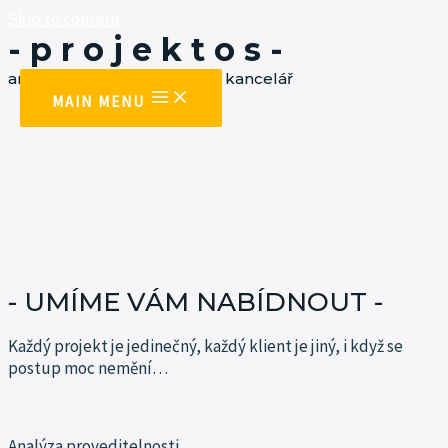
Skip to content
- p r o j e k t o s -
architektonická a projekční kancelář
MAIN MENU
- UMÍME VÁM NABÍDNOUT -
Každý projekt je jedinečný, každý klient je jiný, i když se
postup moc
nemění…
Analýza proveditelnosti