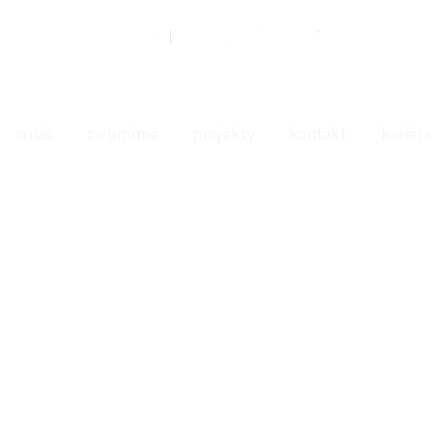
o nás
co umíme
projekty
kontakt
kariéra