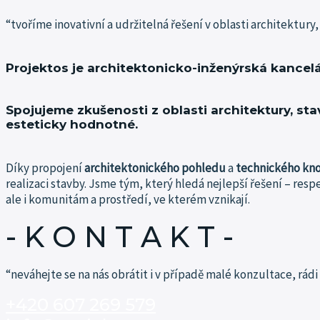
“tvoříme inovativní a udržitelná řešení v oblasti architektury,
Projektos je architektonicko-inženýrská kancelá
Spojujeme zkušenosti z oblasti architektury, sta
esteticky hodnotné.
Díky propojení
architektonického pohledu
a
technického kn
realizaci stavby.
Jsme tým, který hledá nejlepší řešení – resp
ale i komunitám a prostředí, ve kterém vznikají.
- K O N T A K T -​
“neváhejte se na nás obrátit i v případě malé konzultace, rá
+420 607 269 579