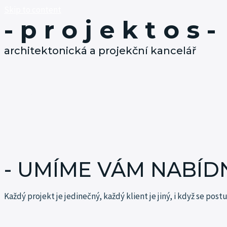
Skip to content
- p r o j e k t o s -
architektonická a projekční kancelář
o nás
co umíme
projekty
- UMÍME VÁM NABÍD
kontakt
Každý projekt je jedinečný, každý klient je jiný, i když se pos
kariéra