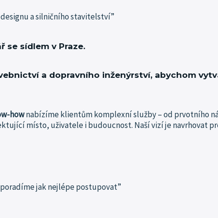
 designu a silničního stavitelství”
ř se sídlem v Praze.
vebnictví a dopravního inženýrství, abychom vytvář
ow-how
nabízíme klientům komplexní služby – od prvotního ná
ektující místo, uživatele i budoucnost.
Naší vizí je navrhovat 
di poradíme jak nejlépe postupovat”