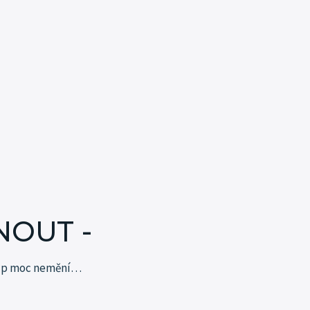
NOUT -
tup moc
nemění…