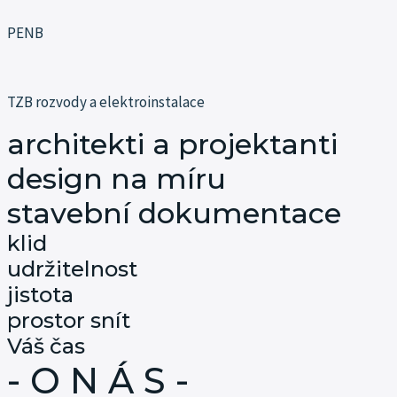
PENB
TZB rozvody a elektroinstalace
architekti a projektanti
design na míru
stavební dokumentace
klid
udržitelnost
jistota
prostor snít
Váš čas
- O N Á S -