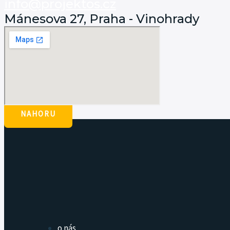
info@projektos.cz
Mánesova 27, Praha - Vinohrady
NAHORU
o nás